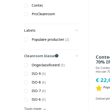
Contec
ProCleanroom
Labels
Populaire producten
(2)
Cleanroom klassen
Conte
70% I
Ongeclassificeerd
(5)
De Contec
mix van 7
ISO-9
(6)
30% gezui
€ 22,
Geschikt v
ISO-8
(6)
Popu
ISO-7
(6)
Deliveryt
ISO-6
(6)
Toon meer