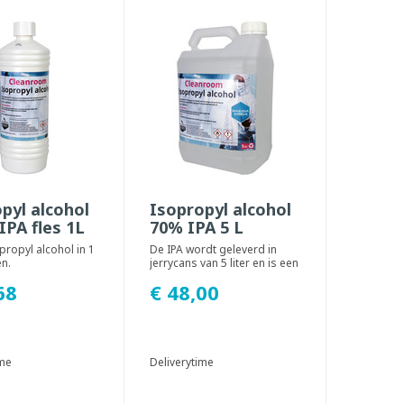
pyl alcohol
Isopropyl alcohol
IPA fles 1L
70% IPA 5 L
propyl alcohol in 1
De IPA wordt geleverd in
en.
jerrycans van 5 liter en is een
mix van 70% Isopropyl
68
€ 48,00
alcohol en ...
ime
Deliverytime