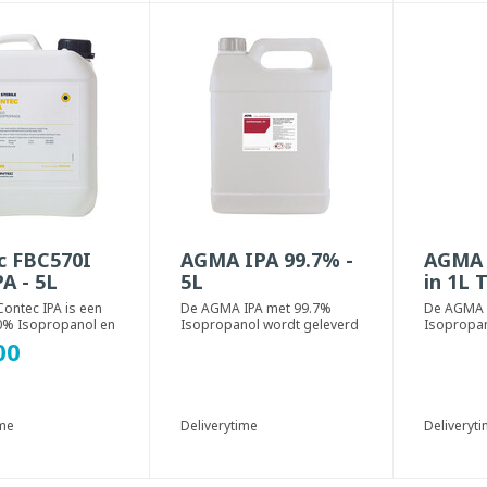
c FBC570I
AGMA IPA 99.7% -
AGMA 
A - 5L
5L
in 1L 
 Contec IPA is een
De AGMA IPA met 99.7%
De AGMA 
0% Isopropanol en
Isopropanol wordt geleverd
Isopropan
verd water.
in een 5 liter container en is
als 1L-tri
00
oor...
geschikt ...
geschikt v
ime
Deliverytime
Deliveryt