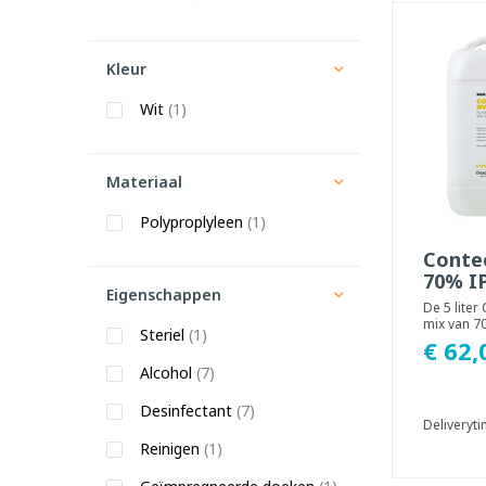
Kleur
Wit
(1)
Materiaal
Polyproplyleen
(1)
Conte
70% IP
Eigenschappen
De 5 liter
mix van 7
Steriel
(1)
30% gezui
€ 62,
Geschikt v
Alcohol
(7)
Desinfectant
(7)
Deliveryt
Reinigen
(1)