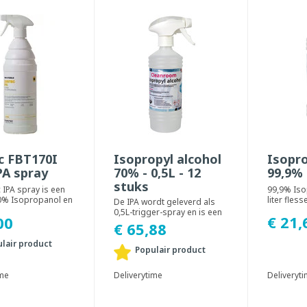
c FBT170I
Isopropyl alcohol
Isopro
PA spray
70% - 0,5L - 12
99,9% 
stuks
 IPA spray is een
99,9% Iso
0% Isopropanol en
liter fless
De IPA wordt geleverd als
verd water.
0,5L-trigger-spray en is een
€ 21,
00
oor c...
mix van 70% Isopropyl
€ 65,88
alcohol en 30...
lair product
Populair product
Deliveryt
ime
Deliverytime