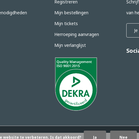
Registreren
Schrij
nodigdheden
Mijn bestellingen
van he
Mijn tickets
Herroeping aanvragen
Mijn verlanglijst
Soci
e website te verbeteren. Is dat akkoord?
Ja
Nee