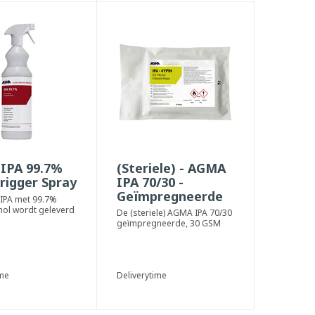
IPA 99.7%
(Steriele) - AGMA
Trigger Spray
IPA 70/30 -
Geïmpregneerde
IPA met 99.7%
30 GSM doeken
ol wordt geleverd
De (steriele) AGMA IPA 70/30
gger-spray en is
geïmpregneerde, 30 GSM
oor...
doeken zijn ontwikkeld voor
gebruik i...
ime
Deliverytime