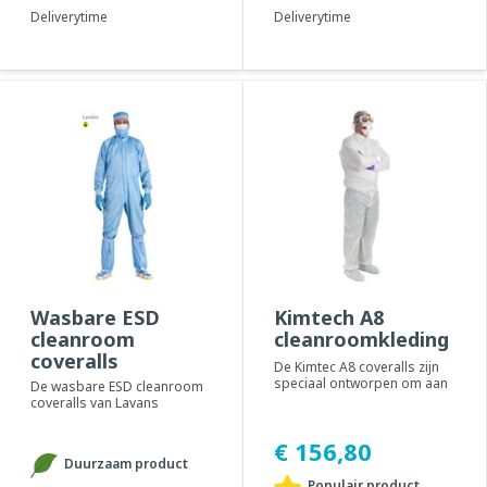
Deliverytime
Deliverytime
Wasbare ESD
Kimtech A8
cleanroom
cleanroomkleding
coveralls
De Kimtec A8 coveralls zijn
speciaal ontworpen om aan
De wasbare ESD cleanroom
de hoogste eisen van
coveralls van Lavans
cleanrooms en l...
beschermen het product of
proces tegen cont...
€ 156,80
Duurzaam product
Populair product