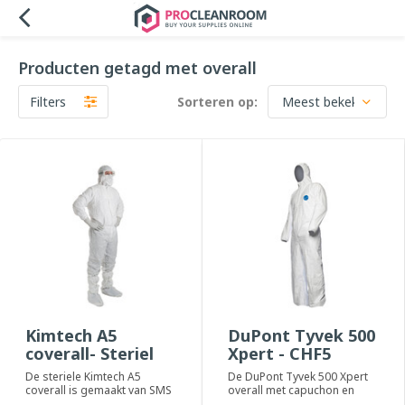
Producten getagd met overall
Filters
Sorteren op:
Kimtech A5
DuPont Tyvek 500
coverall- Steriel
Xpert - CHF5
De steriele Kimtech A5
De DuPont Tyvek 500 Xpert
coverall is gemaakt van SMS
overall met capuchon en
polypropyleen. De coverall
tweeweg rits. Geadviseerd