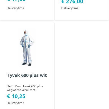
€ 276,00
Microporous ...
Deliverytime
Deliverytime
Tyvek 600 plus wit
De DuPont Tyvek 600 plus
wegwerpoverall met
dubbele rits. Geadviseerd
€ 10,25
voor gebruik in clea...
Deliverytime