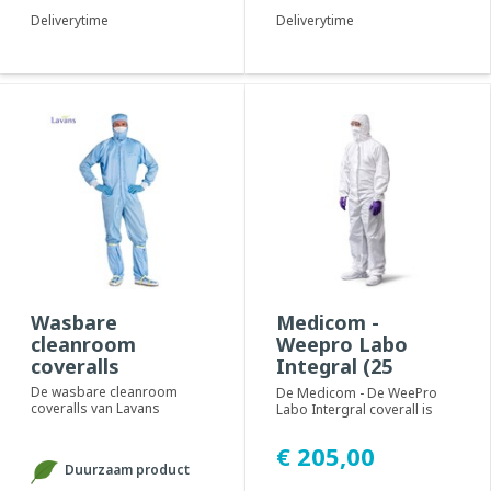
Deliverytime
Deliverytime
Wasbare
Medicom -
cleanroom
Weepro Labo
coveralls
Integral (25
stuks)
De wasbare cleanroom
De Medicom - De WeePro
coveralls van Lavans
Labo Intergral coverall is
beschermen het product of
gemaakt van Micromium –
proces tegen contamin...
Microporous ...
€ 205,00
Duurzaam product