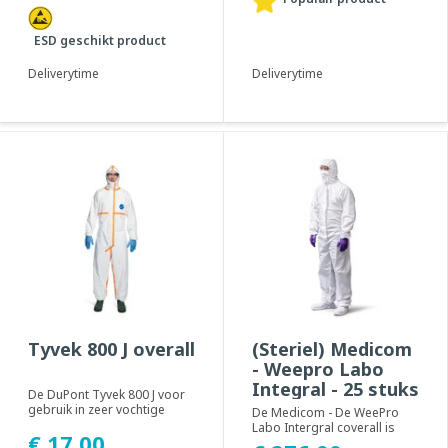
ESD geschikt product
Deliverytime
Deliverytime
Tyvek 800 J overall
(Steriel) Medicom
- Weepro Labo
Integral - 25 stuks
De DuPont Tyvek 800 J voor
gebruik in zeer vochtige
De Medicom - De WeePro
werkomgevingen.
Labo Intergral coverall is
€ 17,00
Geadviseerd voor gebru...
gemaakt van Micromium –