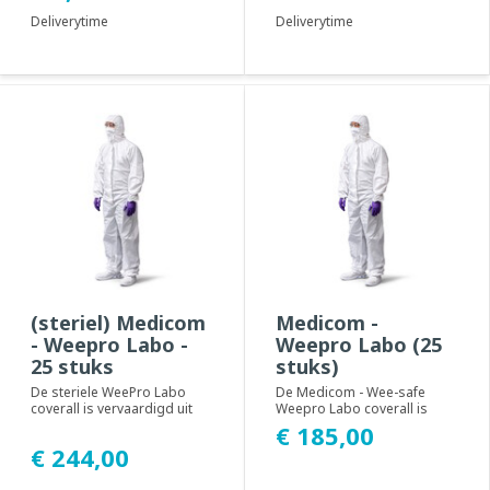
Deliverytime
Deliverytime
(steriel) Medicom
Medicom -
- Weepro Labo -
Weepro Labo (25
25 stuks
stuks)
De steriele WeePro Labo
De Medicom - Wee-safe
coverall is vervaardigd uit
Weepro Labo coverall is
het lichtgewicht
gemaakt van Micromium –
€ 185,00
MICROMIUM-materiaal. ...
Microporous fil...
€ 244,00