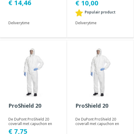
€ 14,46
€ 10,00
biedt besch...
voor gebruik i...
Populair product
Deliverytime
Deliverytime
ProShield 20
ProShield 20
De DuPont ProShield 20
De DuPont ProShield 20
coverall met capuchon en
coverall met capuchon en
rits is gemaakt van SMS
rits is gemaakt van SMS
€ 7,75
polypropyleen. De ...
polypropyleen. De ...