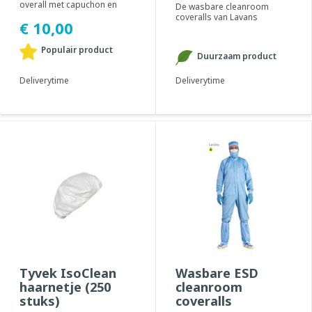
overall met capuchon en
De wasbare cleanroom
tweeweg rits. Geadviseerd
coveralls van Lavans
€ 10,00
voor gebruik i...
beschermen het product of
proces tegen contamin...
Populair product
Duurzaam product
Deliverytime
Deliverytime
Tyvek IsoClean
Wasbare ESD
haarnetje (250
cleanroom
stuks)
coveralls