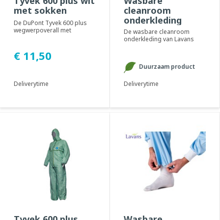
Tyvek 600 plus wit
Wasbare
met sokken
cleanroom
onderkleding
De DuPont Tyvek 600 plus
wegwerpoverall met
De wasbare cleanroom
geïntegreerde sokken en
onderkleding van Lavans
dubbele rits. Geadvis...
biedt uitermate veel comfort
€ 11,50
bij het langduri...
Duurzaam product
Deliverytime
Deliverytime
Tyvek 600 plus
Wasbare