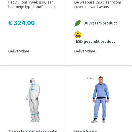
Het DuPont Tyvek IsoClean
De wasbare ESD cleanroom
haarnetje type bouffant cap.
coveralls van Lavans
Geadviseerd voor gebruik in
beschermen het product of
cleanro...
proces tegen cont...
€ 324,00
Duurzaam product
ESD geschikt product
Deliverytime
Deliverytime