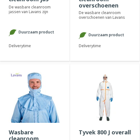
overschoenen
De wasbare cleanroom
jassen van Lavans zijn
De wasbare cleanroom
speciaal ontworpen om het
overschoenen van Lavans
product of proces te...
zijn uitermate geschikt om te
combineren met ...
Duurzaam product
Duurzaam product
Deliverytime
Deliverytime
Wasbare
Tyvek 800 J overall
cleanroom