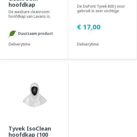
hoofdkap
De DuPont Tyvek 800 J voor
gebruik in zeer vochtige
De wasbare cleanroom
werkomgevingen.
hoofdkap van Lavans is
Geadviseerd voor gebru...
uitermate geschikt om te
€ 17,00
combineren met de was...
Duurzaam product
Deliverytime
Deliverytime
Tyvek IsoClean
hoofdkap (100