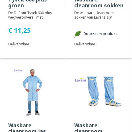
groen
cleanroom sokken
De DuPont Tyvek 600 plus
De wasbare cleanroom
wegwerpoverall met
sokken van Lavans zijn
dubbele rits. Geadviseerd
gemaakt van 97% polyamide
voor gebruik in clea...
en 3% elastan. Deze ...
€ 11,25
Duurzaam product
Deliverytime
Deliverytime
Wasbare
Wasbare
cleanroom jas
cleanroom