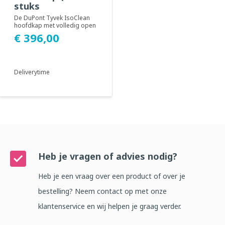
stuks
De DuPont Tyvek IsoClean
hoofdkap met volledig open
gezicht. Geadviseerd voor
€ 396,00
gebruik in c...
Deliverytime
Heb je vragen of advies nodig?
Heb je een vraag over een product of over je
bestelling? Neem contact op met onze
klantenservice en wij helpen je graag verder.