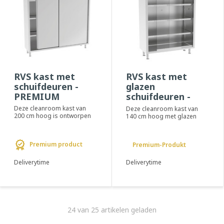
RVS kast met
RVS kast met
schuifdeuren -
glazen
PREMIUM
schuifdeuren -
PREMIUM
Deze cleanroom kast van
Deze cleanroom kast van
200 cm hoog is ontworpen
140 cm hoog met glazen
voor de meest kritische
schuifdeuren is ontworpen
cleanroom omgevi...
voor de meest kr...
Premium product
Premium-Produkt
Deliverytime
Deliverytime
24 van 25 artikelen geladen