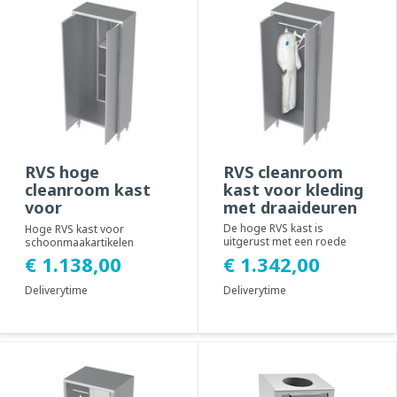
RVS hoge
RVS cleanroom
cleanroom kast
kast voor kleding
voor
met draaideuren
schoonmaakartikelen
De hoge RVS kast is
Hoge RVS kast voor
uitgerust met een roede
schoonmaakartikelen
voor het ophangen van
uitgerust met openslaande
€ 1.342,00
€ 1.138,00
cleanroom kleding. Deze...
deuren. De kast is verdee...
Deliverytime
Deliverytime