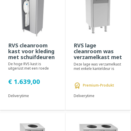
RVS cleanroom
RVS lage
kast voor kleding
cleanroom was
met schuifdeuren
verzamelkast met
enkele
De hoge RVS kast is
Deze lage was verzamelkast
kanteldeur-
uitgerust met een roede
met enkele kanteldeur is
voor het ophangen van
ontworpen voor het
PREMIUM
cleanroom kleding. Deze ...
verzamelen van gebr...
€ 1.639,00
Premium-Produkt
Deliverytime
Deliverytime