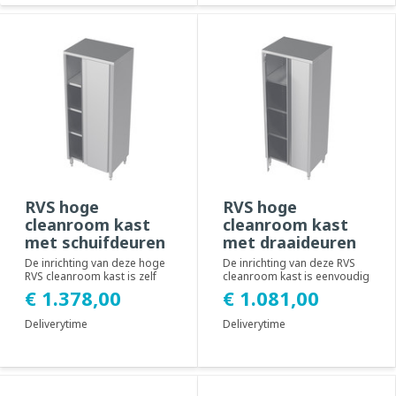
RVS hoge
RVS hoge
cleanroom kast
cleanroom kast
met schuifdeuren
met draaideuren
De inrichting van deze hoge
De inrichting van deze RVS
RVS cleanroom kast is zelf
cleanroom kast is eenvoudig
aan te passen, middels
zelf te wijzigen, middels
€ 1.378,00
€ 1.081,00
eenvoudig te...
éénvoud...
Deliverytime
Deliverytime