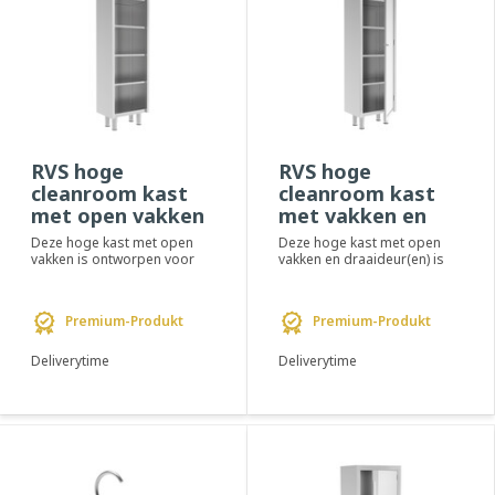
RVS hoge
RVS hoge
cleanroom kast
cleanroom kast
met open vakken
met vakken en
- PREMIUM
draaideur -
Deze hoge kast met open
Deze hoge kast met open
PREMIUM
vakken is ontworpen voor
vakken en draaideur(en) is
het opbergen van diverse
ontworpen voor het
producten in de ...
opbergen van diverse...
Premium-Produkt
Premium-Produkt
Deliverytime
Deliverytime