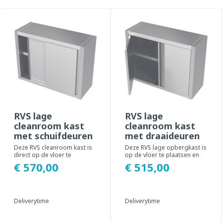
RVS lage
RVS lage
cleanroom kast
cleanroom kast
met schuifdeuren
met draaideuren
Deze RVS cleanroom kast is
Deze RVS lage opbergkast is
direct op de vloer te
op de vloer te plaatsen en
plaatsen. Het ontwerp van de
heeft openslaande
€ 570,00
€ 515,00
opbergkast i...
draaideuren. De i...
Deliverytime
Deliverytime