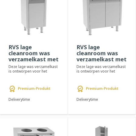
RVS lage
RVS lage
cleanroom was
cleanroom was
verzamelkast met
verzamelkast met
draaideur -
draaideuren -
Deze lage was verzamelkast
Deze lage was verzamelkast
PREMIUM
PREMIUM
is ontworpen voor het
is ontworpen voor het
verzamelen van gebruikte
verzamelen van gebruikte
kleding of verbr...
kleding of verbr...
Premium-Produkt
Premium-Produkt
Deliverytime
Deliverytime