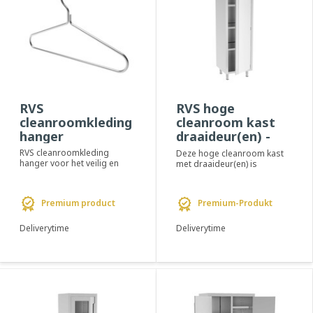
RVS
RVS hoge
cleanroomkleding
cleanroom kast
hanger
draaideur(en) -
PREMIUM
RVS cleanroomkleding
Deze hoge cleanroom kast
hanger voor het veilig en
met draaideur(en) is
hygiënisch ophangen van
ontworpen voor het
cleanroomkleding i...
opbergen van diverse
prod...
Premium product
Premium-Produkt
Deliverytime
Deliverytime