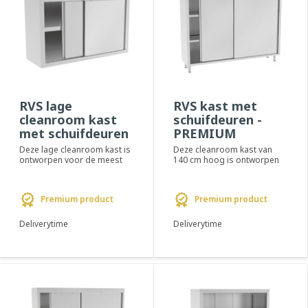
RVS lage
RVS kast met
cleanroom kast
schuifdeuren -
met schuifdeuren
PREMIUM
Deze lage cleanroom kast is
Deze cleanroom kast van
ontworpen voor de meest
140 cm hoog is ontworpen
kritische
voor de meest kritische
cleanroomomgevingen.
cleanroom omgevi...
Gemaakt...
Premium product
Premium product
Deliverytime
Deliverytime