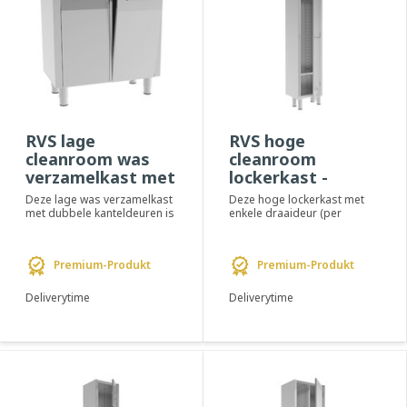
RVS lage
RVS hoge
cleanroom was
cleanroom
verzamelkast met
lockerkast -
dubbele
PREMIUM
Deze lage was verzamelkast
Deze hoge lockerkast met
kanteldeuren-
met dubbele kanteldeuren is
enkele draaideur (per
ontworpen voor het
lockercompartiment) is
PREMIUM
verzamelen van g...
ontworpen voor het g...
Premium-Produkt
Premium-Produkt
Deliverytime
Deliverytime