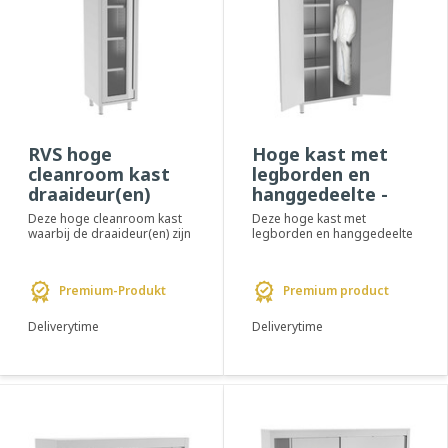
RVS hoge
Hoge kast met
cleanroom kast
legborden en
draaideur(en)
hanggedeelte -
voorzien van glas
PREMIUM
Deze hoge cleanroom kast
Deze hoge kast met
waarbij de draaideur(en) zijn
legborden en hanggedeelte
voorzien van veiligheidsglas,
voorzien van draaideur(en) is
is on...
speciaal ontwor...
Premium-Produkt
Premium product
Deliverytime
Deliverytime