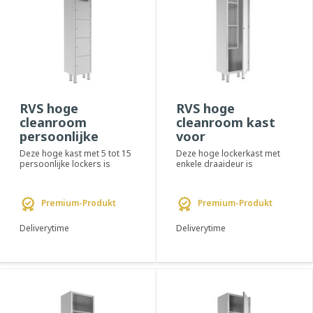
RVS hoge
RVS hoge
cleanroom
cleanroom kast
persoonlijke
voor
lockerkast -
schoonmaakartikele
Deze hoge kast met 5 tot 15
Deze hoge lockerkast met
PREMIUM
- PREMIUM
persoonlijke lockers is
enkele draaideur is
ontworpen voor het gebruik
ontworpen voor het
in de PAL-o...
opbergen van diverse
schoo...
Premium-Produkt
Premium-Produkt
Deliverytime
Deliverytime