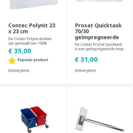
Contec Polynit 23
Prosat Quicktask
x 23 cm
70/30
geïmpregneerde
De Contec Polynit doeken
mop
zijn gemaakt van 100%
De Contec ProSat Quicktask
polyester in een gehaakte
€ 35,00
is een geïmpregneerde mop
structuur. De ran...
geschikt voor het Quicktask
€ 31,00
mopsyst...
Populair product
Deliverytime
Deliverytime