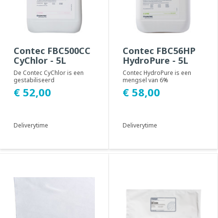
Contec FBC500CC
Contec FBC56HP
CyChlor - 5L
HydroPure - 5L
De Contec CyChlor is een
Contec HydroPure is een
gestabiliseerd
mengsel van 6%
hypochlorigzuur met
waterstofperoxide en
€ 52,00
€ 58,00
gezuiverd water, een
gezuiverd water. Contec
ontsmett...
HydroP...
Deliverytime
Deliverytime