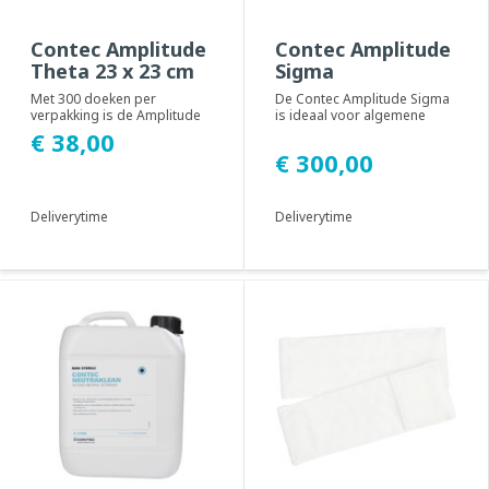
Contec Amplitude
Contec Amplitude
Theta 23 x 23 cm
Sigma
Met 300 doeken per
De Contec Amplitude Sigma
verpakking is de Amplitude
is ideaal voor algemene
Theta ideaal voor algemene
reinigingstoepassingen en
€ 38,00
reinigingstoepass...
geschikt voor ...
€ 300,00
Deliverytime
Deliverytime