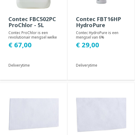
Contec FBC502PC
Contec FBT16HP
ProChlor - 5L
HydroPure
Contec ProChlor is een
Contec HydroPure is een
revolutionair mengsel welke
mengsel van 6%
in minder dan 1 minuut 100%
waterstofperoxide en
€ 67,00
€ 29,00
sporendoden...
gezuiverd water. Contec
HydroP...
Deliverytime
Deliverytime