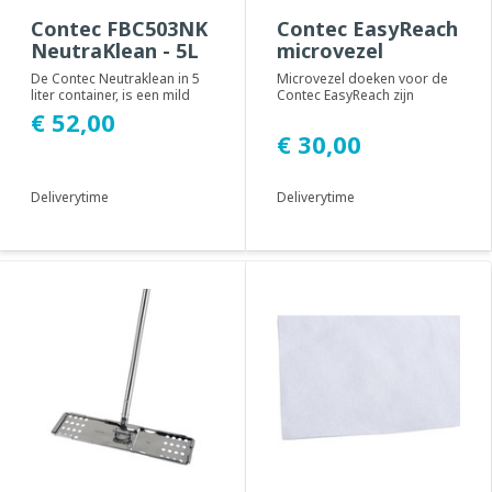
Contec FBC503NK
Contec EasyReach
NeutraKlean - 5L
microvezel
De Contec Neutraklean in 5
Microvezel doeken voor de
liter container, is een mild
Contec EasyReach zijn
schuimend reinigingsmiddel,
speciaal ontwikkeld voor het
€ 52,00
ontwor...
reinigen van...
€ 30,00
Deliverytime
Deliverytime