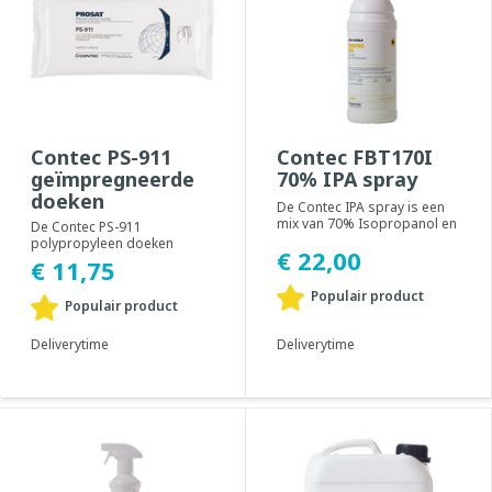
Contec PS-911
Contec FBT170I
geïmpregneerde
70% IPA spray
doeken
De Contec IPA spray is een
mix van 70% Isopropanol en
De Contec PS-911
30% gezuiverd water.
polypropyleen doeken
€ 22,00
Geschikt voor c...
bieden uitzonderlijke
€ 11,75
zuiverheid die geschikt is
voo...
Populair product
Populair product
Deliverytime
Deliverytime