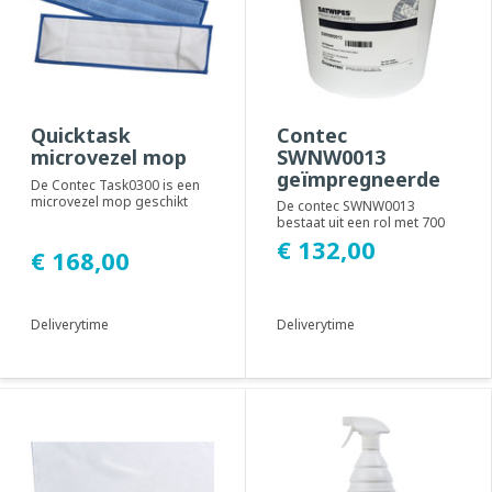
Quicktask
Contec
microvezel mop
SWNW0013
geïmpregneerde
De Contec Task0300 is een
doeken
microvezel mop geschikt
De contec SWNW0013
voor het Quicktask
bestaat uit een rol met 700
mopsysteem en te gebr...
geïmpregneerde doeken. Te
€ 132,00
€ 168,00
gebruiken bij ...
Deliverytime
Deliverytime