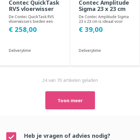
Contec QuickTask
Contec Amplitude
RVS vloerwisser
Sigma 23 x 23 cm
De Contec QuickTask RVS
De Contec Amplitude Sigma
vloerwissers bieden een
23 x 23 cm is ideaal voor
zeer efficiënte manier om
algemene
€ 258,00
€ 39,00
oppervlakken te...
reinigingstoepassingen en
ges...
Deliverytime
Deliverytime
24 van 70 artikelen geladen
Toon meer
Heb je vragen of advies nodig?