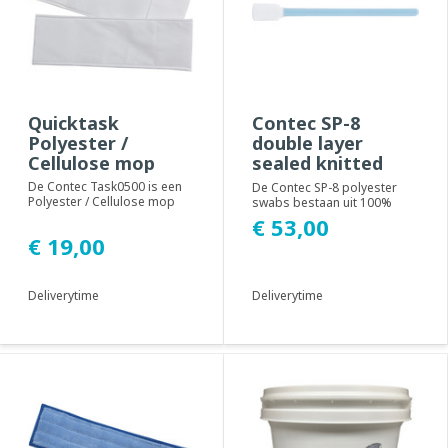
Quicktask
Contec SP-8
Polyester /
double layer
Cellulose mop
sealed knitted
swabs (100 stuks)
De Contec Task0500 is een
De Contec SP-8 polyester
Polyester / Cellulose mop
swabs bestaan uit 100%
geschikt voor het Quicktask
polyesterweefsel dat
€ 53,00
mopsysteem...
thermisch is gebonde...
€ 19,00
Deliverytime
Deliverytime