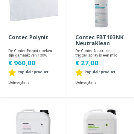
Contec Polynit
Contec FBT103NK
NeutraKlean
De Contec Polynit doeken
De Contec Neutraklean
zijn gemaakt van 100%
trigger spray is een mild
polyester in een gehaakte
schuimend reinigingsmiddel,
€ 960,00
€ 27,00
structuur. De ran...
ontworpen voor...
Populair product
Populair product
Deliverytime
Deliverytime