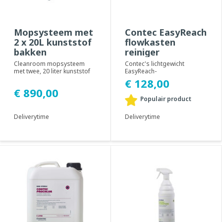
Mopsysteem met
Contec EasyReach
2 x 20L kunststof
flowkasten
bakken
reiniger
Cleanroom mopsysteem
Contec's lichtgewicht
met twee, 20 liter kunststof
EasyReach-
bakken van Contec, is een
reinigingsgereedschap is
€ 128,00
compacte en ha...
ontworpen voor het reinigen
€ 890,00
van i...
Populair product
Deliverytime
Deliverytime