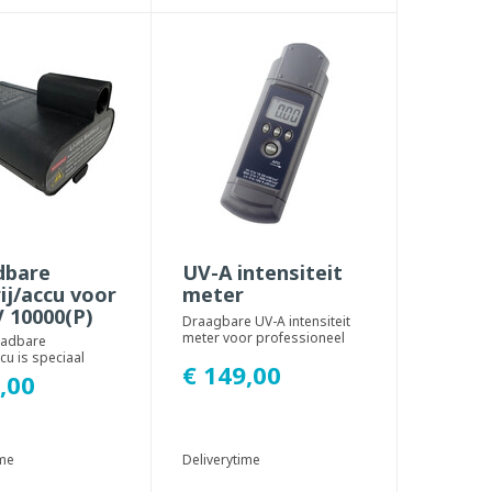
dbare
UV-A intensiteit
ij/accu voor
meter
 10000(P)
Draagbare UV-A intensiteit
meter voor professioneel
aadbare
gebruik. Met deze UV-A
ccu is speciaal
€ 149,00
intensiteit met...
d voor de AJR UV
,00
JR UV 10000P...
ime
Deliverytime