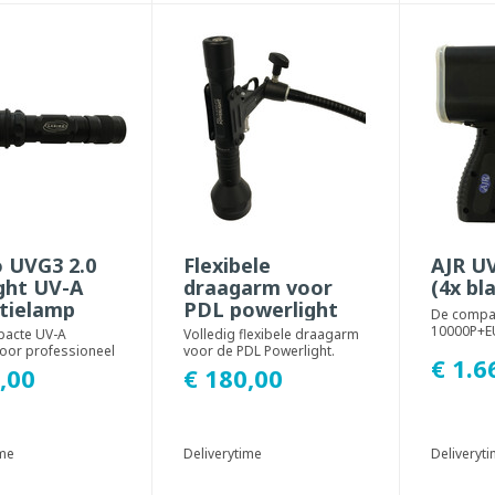
 UVG3 2.0
Flexibele
AJR U
ght UV-A
draagarm voor
(4x bl
ctielamp
PDL powerlight
De compa
10000P+EU 
pacte UV-A
Volledig flexibele draagarm
draadloze
oor professioneel
voor de PDL Powerlight.
€ 1.6
accuduur v
et 90.000 µW/cm².
Door de stevige maar
,00
€ 180,00
ig, ...
flexibele binnenm...
ime
Deliverytime
Deliveryt