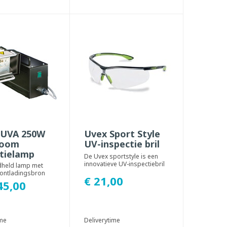
 UVA 250W
Uvex Sport Style
room
UV-inspectie bril
ctielamp
De Uvex sportstyle is een
innovatieve UV-inspectiebril
dheld lamp met
met een sportief design en
ontladingsbron
€ 21,00
een uite...
UV(A) licht met een
45,00
 van...
ime
Deliverytime