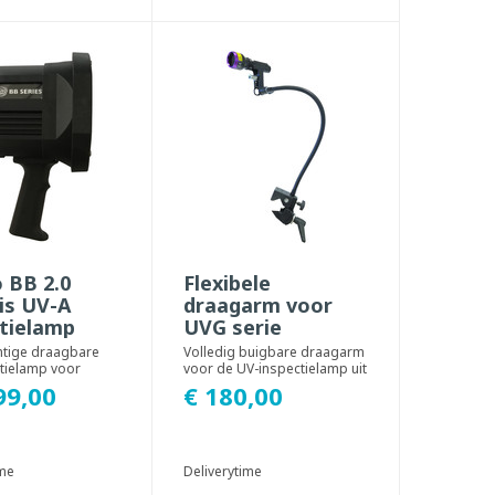
 BB 2.0
Flexibele
is UV-A
draagarm voor
ctielamp
UVG serie
htige draagbare
Volledig buigbare draagarm
tielamp voor
voor de UV-inspectielamp uit
neel gebruik met
de UVG serie. Door de
99,00
€ 180,00
cm². ...
stevige maar...
ime
Deliverytime