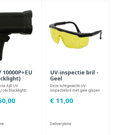
V 10000P+EU
UV-inspectie bril -
acklight)
Geel
cte AJR UV
Deze lichtgewicht UV-
(4x blacklight)
inspectiebril met gele glazen
 lamp met een
beschermt de gebruiker
60,00
€ 11,00
an 3 tot 4 u...
tijdens het gebr...
ime
Deliverytime