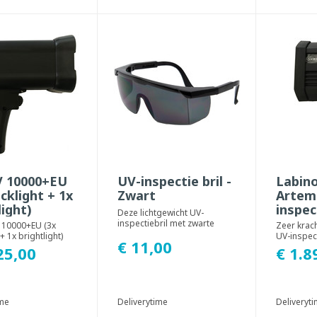
V 10000+EU
UV-inspectie bril -
Labino
acklight + 1x
Zwart
Artem
light)
inspe
Deze lichtgewicht UV-
inspectiebril met zwarte
 10000+EU (3x
Zeer krac
glazen beschermt de
+ 1x brightlight)
UV-inspec
€ 11,00
gebruiker tijdens het ge...
amp is speciaal
professio
25,00
€ 1.8
 vo...
22.000 µW/
ime
Deliverytime
Deliveryt