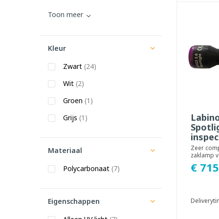
Toon meer
Kleur
Zwart
(24)
Wit
(2)
Groen
(1)
Labino
Grijs
(1)
Spotli
inspe
Zeer com
Materiaal
zaklamp v
gebruik m
€ 715
Polycarbonaat
(7)
Zeer kracht
Eigenschappen
Deliveryt