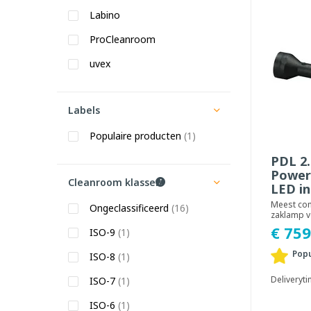
Labino
ProCleanroom
uvex
Labels
Populaire producten
(1)
PDL 2.
Power
Cleanroom klassen
LED i
Meest co
Ongeclassificeerd
(16)
zaklamp v
gebruik, v
€ 759
ISO-9
(1)
watt UV-A 
Popu
ISO-8
(1)
Deliveryt
ISO-7
(1)
ISO-6
(1)