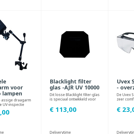
ele
Blacklight filter
Uvex 
arm voor
glas -AJR UV 10000
- over
o lampen
Dit losse Blacklight filter-glas
De Uvex S
is speciaal ontwikkeld voor
zeer comf
4 assige draagarm
de AJR UV 10000
overzetbri
e UV-inspectie
€ 113,00
€ 23,
inspectielamp...
convention
n Labino
,00
d worden. De...
ime
Deliverytime
Deliveryt