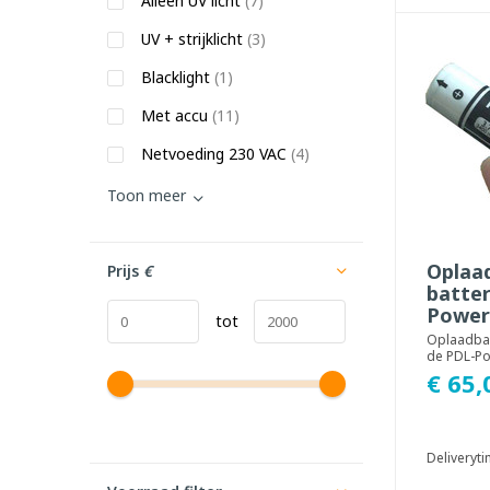
Alleen UV licht
(7)
UV + strijklicht
(3)
Blacklight
(1)
Met accu
(11)
Netvoeding 230 VAC
(4)
Toon meer
Oplaa
Prijs
€
batter
Power
tot
Oplaadbar
de PDL-Po
€ 65,
Deliveryt