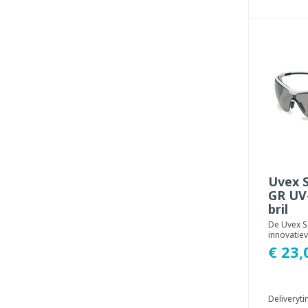
Uvex S
GR UV-
bril
De Uvex S
innovatiev
met grijze
€ 23,
sportief ...
Deliveryt