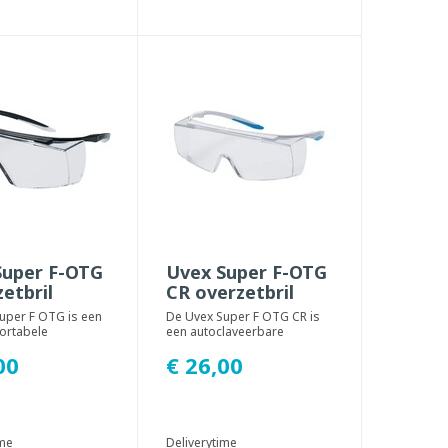
Super F-OTG
Uvex Super F-OTG
zetbril
CR overzetbril
uper F OTG is een
De Uvex Super F OTG CR is
ortabele
een autoclaveerbare
lbril die past over
overzetbrilbril die past over
00
€ 26,00
ele c...
conventionele...
ime
Deliverytime