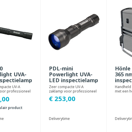
0
PDL-mini
Hönle
light UVA-
Powerlight UVA-
365 n
nspectielamp
LED inspectielamp
inspe
mpacte UV-A
Zeer compacte UV-A
Handheld 
oor professioneel
zaklamp voor professioneel
met een 
oorzien van 5 x 5
gebruik, voorzien van 1 x 5
lichtopbr
€ 253,00
,00
365 n...
watt UV-A 365 nm...
professio
clean...
lair product
ime
Deliverytime
Deliveryt