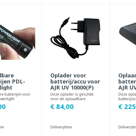
dbare
Oplader voor
Oplaa
ijen PDL-
batterij/accu voor
batter
light
AJR UV 10000(P)
AJR UV
e batterijen voor
Deze oplader is geschikt
Deze opl
werlight
voor de oplaadbare
batterij/a
batterij/accu van de AJR UV
ontwikkel
00
€ 84,00
€ 225
10000 en AJR UV 10...
10000 en A
ime
Deliverytime
Deliveryt