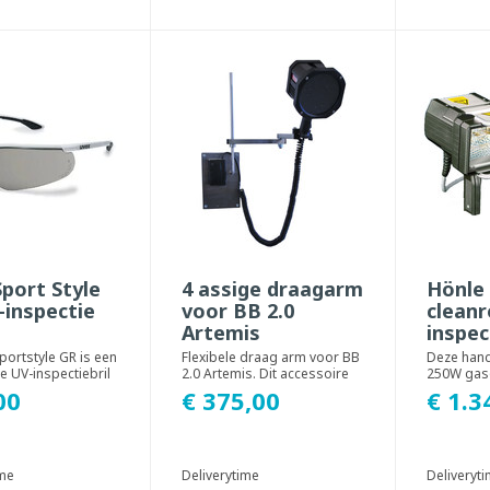
port Style
4 assige draagarm
Hönle
inspectie
voor BB 2.0
clean
Artemis
inspe
portstyle GR is een
Flexibele draag arm voor BB
Deze han
e UV-inspectiebril
2.0 Artemis. Dit accessoire
250W gas
 glazen, een
kan aan een muur worden
genereert 
00
€ 375,00
€ 1.3
bevestigd ...
golflengte
ime
Deliverytime
Deliveryt