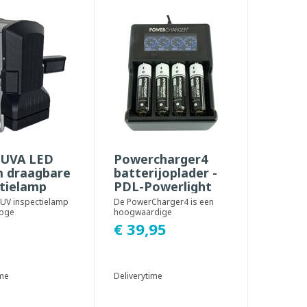
 UVA LED
Powercharger4
m draagbare
batterijoplader -
ctielamp
PDL-Powerlight
UV inspectielamp
De PowerCharger4 is een
hoge
hoogwaardige
engst, voor
batterijoplader, technisch
€ 39,95
neel gebruik in
geoptimaliseerd voor de
sp...
ime
Deliverytime