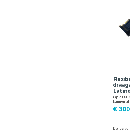
Flexib
draag
Labin
Op deze 
kunnen all
lampen va
€ 300
gemonteer
Deliveryt