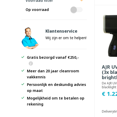
Voorraad filter
Op voorraad
Klantenservice
Wij zijn er om te helpen!
Gratis bezorgd vanaf €250,-
AJR U
Meer dan 20 jaar cleanroom
(3x bl
bright
vakkennis
De AJR UV
Persoonlijk en deskundig advies
blacklight 
op maat
inspectiel
€ 1.2
ontworpen
Mogelijkheid om te betalen op
rekening
Deliveryt