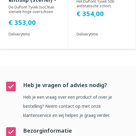
Het DuPont Tyvek 500
100 stuks
antistatische schort.
De DuPont Tyvek IsoClean
Geadviseerd voor gebruik in
€ 354,00
steriele hoge overschoen
cleanroom omgevinge...
met antislip zool.
€ 353,00
Geadviseerd voor gebr...
Deliverytime
Deliverytime
Heb je vragen of advies nodig?
Heb je een vraag over een product of over je
bestelling? Neem contact op met onze
klantenservice en wij helpen je graag verder.
Bezorginformatie