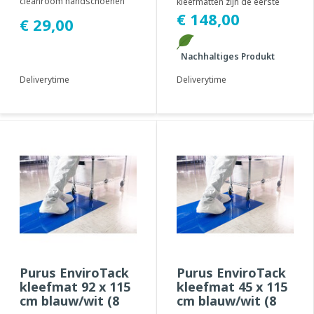
cleanroom handschoenen
kleefmatten zijn de eerste
zijn latexvrij en bestand
vervuilingsbestrijdingsproducten
€ 148,00
€ 29,00
tegen uiteenlope...
ter wereld ...
Nachhaltiges Produkt
Deliverytime
Deliverytime
Purus EnviroTack
Purus EnviroTack
kleefmat 92 x 115
kleefmat 45 x 115
cm blauw/wit (8
cm blauw/wit (8