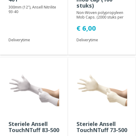
stuks)
300mm (12"), Ansell Nitrilite
93-40
Non-Woven polypropyleen
cleanroomhandschoenen
Mob Caps. (2000 stuks per
zijn speciaal ontworpen voor
volle doos)
geb...
€ 6,00
Deliverytime
Deliverytime
Steriele Ansell
Steriele Ansell
TouchNTuff 83-500
TouchNTuff 73-500