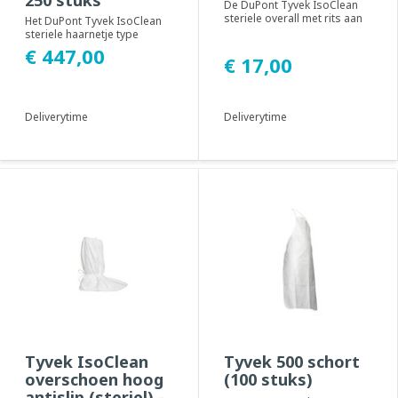
De DuPont Tyvek IsoClean
steriele overall met rits aan
Het DuPont Tyvek IsoClean
de voorkant. Geadviseerd
steriele haarnetje type
voor gebru...
bouffant. Geadviseerd voor
€ 447,00
€ 17,00
gebruik in cl...
Deliverytime
Deliverytime
Tyvek IsoClean
Tyvek 500 schort
overschoen hoog
(100 stuks)
antislip (steriel) -