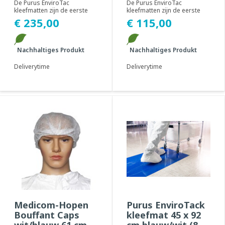
stuks)
stuks)
De Purus EnviroTac
De Purus EnviroTac
kleefmatten zijn de eerste
kleefmatten zijn de eerste
vervuilingsbestrijdingsproducten
vervuilingsbestrijdingsproducten
€ 235,00
€ 115,00
ter wereld ...
ter wereld ...
Nachhaltiges Produkt
Nachhaltiges Produkt
Deliverytime
Deliverytime
Medicom-Hopen
Purus EnviroTack
Bouffant Caps
kleefmat 45 x 92