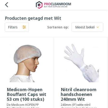
Producten getagd met Wit
Filters
Sorteren op:
Medicom-Hopen
Nitril cleanroom
Bouffant Caps wit
handschoenen
53 cm (100 stuks)
240mm Wit
De Medicom HOPEN PP
240mm (9") witte nitril