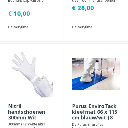
Bouffant Cap van 53 cm
cleanroom handschoenen
biedt effectieve en
zijn latexvrij en bestand
€ 28,00
comfortabele
tegen uiteenlopen...
€ 10,00
hoofdbeschermi...
Deliverytime
Deliverytime
Nitril
Purus EnviroTack
handschoenen
kleefmat 66 x 115
300mm Wit
cm blauw/wit (8
stuks)
300mm (12") witte nitril
De Purus EnviroTac