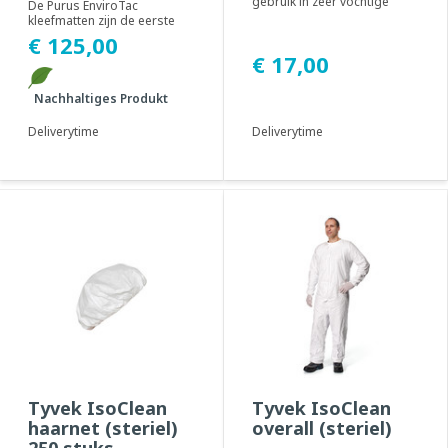
stuks)
gebruik in zeer vochtige
De Purus EnviroTac
werkomgevingen.
kleefmatten zijn de eerste
Geadviseerd voor gebru...
vervuilingsbestrijdingsproducten
€ 125,00
ter wereld ...
€ 17,00
Nachhaltiges Produkt
Deliverytime
Deliverytime
Tyvek IsoClean
Tyvek IsoClean
haarnet (steriel)
overall (steriel)
250 stuks