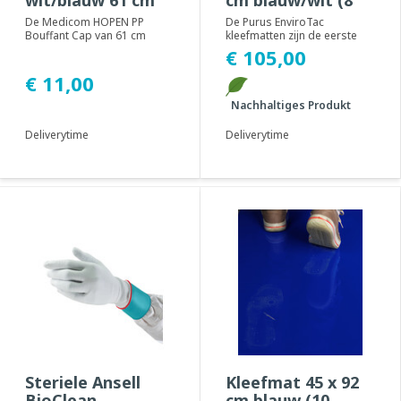
wit/blauw 61 cm
cm blauw/wit (8
(100 stuks)
stuks)
De Medicom HOPEN PP
De Purus EnviroTac
Bouffant Cap van 61 cm
kleefmatten zijn de eerste
biedt effectieve en
vervuilingsbestrijdingsproducten
€ 105,00
comfortabele
ter wereld ...
hoofdbeschermi...
€ 11,00
Nachhaltiges Produkt
Deliverytime
Deliverytime
Steriele Ansell
Kleefmat 45 x 92
BioClean
cm blauw (10