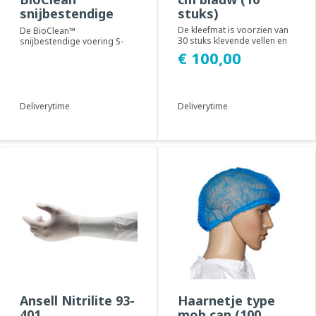
snijbestendige
stuks)
voering S-BCRL
De kleefmat is voorzien van
De BioClean™
30 stuks klevende vellen en
snijbestendige voering S-
verwijdert hiermee stof, vuil
BCRL is voorzien van
€ 100,00
en o...
innovatief Dyneema®
Diamond-...
Deliverytime
Deliverytime
Ansell Nitrilite 93-
Haarnetje type
401
mob cap (100