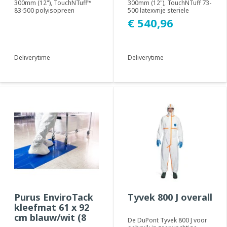
300mm (12"), TouchNTuff™
300mm (12"), TouchNTuff 73-
83-500 polyisopreen
500 latexvrije steriele
cleanroomhandschoenen
handschoenen zijn
€ 540,96
zijn ideaal voor het ...
ontworpen om moeitelo...
Deliverytime
Deliverytime
Purus EnviroTack
Tyvek 800 J overall
kleefmat 61 x 92
cm blauw/wit (8
De DuPont Tyvek 800 J voor