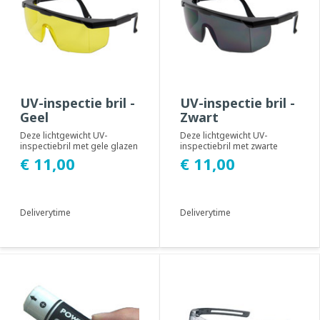
UV-inspectie bril -
UV-inspectie bril -
Geel
Zwart
Deze lichtgewicht UV-
Deze lichtgewicht UV-
inspectiebril met gele glazen
inspectiebril met zwarte
beschermt de gebruiker
glazen beschermt de
€ 11,00
€ 11,00
tijdens het gebr...
gebruiker tijdens het ge...
Deliverytime
Deliverytime