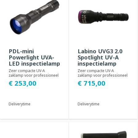
PDL-mini
Labino UVG3 2.0
Powerlight UVA-
Spotlight UV-A
LED inspectielamp
inspectielamp
Zeer compacte UV-A
Zeer compacte UV-A
zaklamp voor professioneel
zaklamp voor professioneel
gebruik, voorzien van 1 x 5
gebruik met 90.000 µW/cm².
€ 253,00
€ 715,00
watt UV-A 365 nm...
Zeer krachtig, ...
Deliverytime
Deliverytime