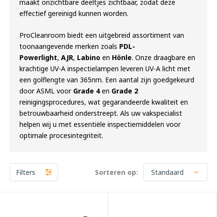
maakt onzichtbare deeltjes zichtbaar, zodat deze
effectief gereinigd kunnen worden.
ProCleanroom biedt een uitgebreid assortiment van
toonaangevende merken zoals
PDL-
Powerlight
,
AJR
,
Labino
en
Hönle
. Onze draagbare en
krachtige UV-A inspectielampen leveren UV-A licht met
een golflengte van 365nm. Een aantal zijn goedgekeurd
door ASML voor
Grade 4
en
Grade 2
reinigingsprocedures, wat gegarandeerde kwaliteit en
betrouwbaarheid onderstreept. Als uw vakspecialist
helpen wij u met essentiële inspectiemiddelen voor
optimale procesintegriteit.
Filters
Sorteren op: