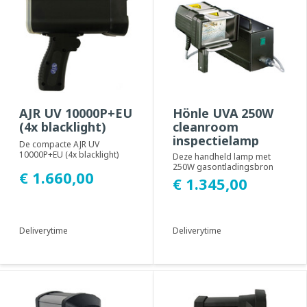
AJR UV 10000P+EU
Hönle UVA 250W
(4x blacklight)
cleanroom
inspectielamp
De compacte AJR UV
10000P+EU (4x blacklight)
Deze handheld lamp met
draadloze lamp met een
250W gasontladingsbron
€ 1.660,00
accuduur van 3 tot 4 u...
genereert UV(A) licht met een
€ 1.345,00
golflengte van...
Deliverytime
Deliverytime