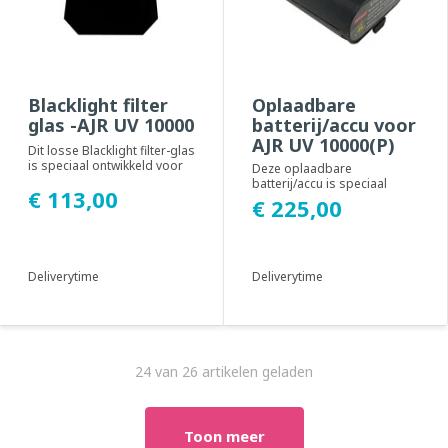
Blacklight filter
Oplaadbare
glas -AJR UV 10000
batterij/accu voor
AJR UV 10000(P)
Dit losse Blacklight filter-glas
is speciaal ontwikkeld voor
Deze oplaadbare
de AJR UV 10000
batterij/accu is speciaal
€ 113,00
inspectielamp...
ontwikkeld voor de AJR UV
€ 225,00
10000 en AJR UV 10000P...
Deliverytime
Deliverytime
24 van 26 artikelen geladen
Toon meer