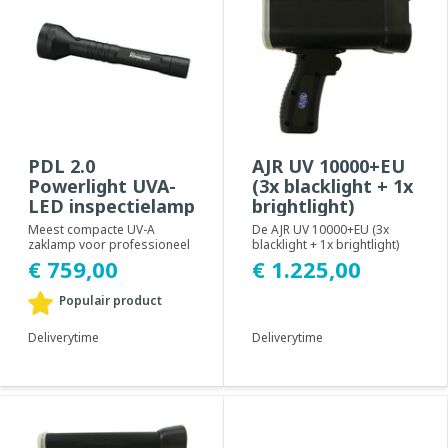
PDL 2.0
AJR UV 10000+EU
Powerlight UVA-
(3x blacklight + 1x
LED inspectielamp
brightlight)
Meest compacte UV-A
De AJR UV 10000+EU (3x
zaklamp voor professioneel
blacklight + 1x brightlight)
gebruik, voorzien van 5 x 5
inspectielamp is speciaal
€ 1.225,00
€ 759,00
watt UV-A 365 n...
ontworpen vo...
Populair product
Deliverytime
Deliverytime