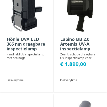
Hönle UVA LED
Labino BB 2.0
365 nm draagbare
Artemis UV-A
inspectielamp
inspectielamp
Handheld UV inspectielamp
Zeer krachtige draagbare
met een hoge
UV-inspectielamp voor
lichtopbrengst, voor
professioneel gebruik met
€ 1.899,00
professioneel gebruik in
22.000 µW/cm². ...
clean...
Deliverytime
Deliverytime