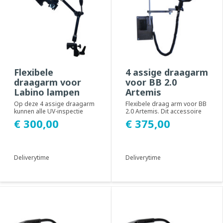
Flexibele
4 assige draagarm
draagarm voor
voor BB 2.0
Labino lampen
Artemis
Op deze 4 assige draagarm
Flexibele draag arm voor BB
kunnen alle UV-inspectie
2.0 Artemis. Dit accessoire
lampen van Labino
kan aan een muur worden
€ 300,00
€ 375,00
gemonteerd worden. De...
bevestigd ...
Deliverytime
Deliverytime