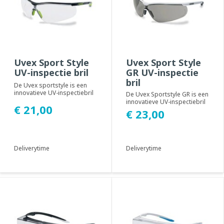
Uvex Sport Style
Uvex Sport Style
UV-inspectie bril
GR UV-inspectie
bril
De Uvex sportstyle is een
innovatieve UV-inspectiebril
De Uvex Sportstyle GR is een
met een sportief design en
innovatieve UV-inspectiebril
€ 21,00
een uite...
met grijze glazen, een
€ 23,00
sportief ...
Deliverytime
Deliverytime