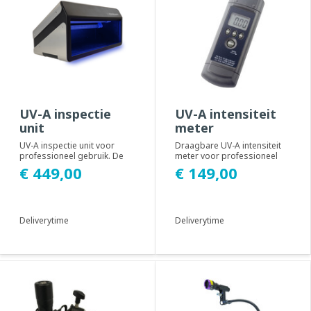
UV-A inspectie
UV-A intensiteit
unit
meter
UV-A inspectie unit voor
Draagbare UV-A intensiteit
professioneel gebruik. De
meter voor professioneel
UV inspectie unit is een
gebruik. Met deze UV-A
€ 449,00
€ 149,00
tafelmodel gem...
intensiteit met...
Deliverytime
Deliverytime