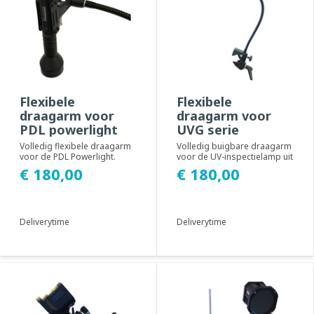
Flexibele
Flexibele
draagarm voor
draagarm voor
PDL powerlight
UVG serie
Volledig flexibele draagarm
Volledig buigbare draagarm
voor de PDL Powerlight.
voor de UV-inspectielamp uit
Door de stevige maar
de UVG serie. Door de
€ 180,00
€ 180,00
flexibele binnenm...
stevige maar...
Deliverytime
Deliverytime