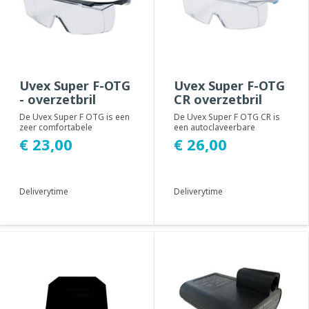
Uvex Super F-OTG
Uvex Super F-OTG
- overzetbril
CR overzetbril
De Uvex Super F OTG is een
De Uvex Super F OTG CR is
zeer comfortabele
een autoclaveerbare
overzetbrilbril die past over
overzetbrilbril die past over
€ 23,00
€ 26,00
conventionele c...
conventionele...
Deliverytime
Deliverytime