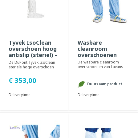
Tyvek IsoClean
Wasbare
overschoen hoog
cleanroom
antislip (steriel) -
overschoenen
100 stuks
De wasbare cleanroom
De DuPont Tyvek IsoClean
overschoenen van Lavans
steriele hoge overschoen
zijn uitermate geschikt om te
met antislip zool.
combineren met ...
Geadviseerd voor gebr...
€ 353,00
Duurzaam product
Deliverytime
Deliverytime