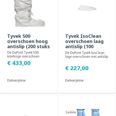
Tyvek 500
Tyvek IsoClean
overschoen hoog
overschoen laag
antislip (200 stuks
antislip (100
stuks)
De DuPont Tyvek 500
De DuPont Tyvek IsoClean
kniehoge overschoen
lage overschoen met antislip
antislip met elastische
zool. Geadviseerd voor
€ 433,00
bovenband. Geadviseerd
gebruik in cl...
€ 227,00
voo...
Deliverytime
Deliverytime