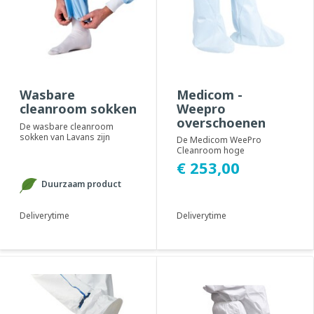
Wasbare
Medicom -
cleanroom sokken
Weepro
overschoenen
De wasbare cleanroom
(300 stuks)
sokken van Lavans zijn
De Medicom WeePro
gemaakt van 97% polyamide
Cleanroom hoge
en 3% elastan. Deze ...
overschoenen (Overboots)
€ 253,00
met antislipzool bieden een
betr...
Duurzaam product
Deliverytime
Deliverytime