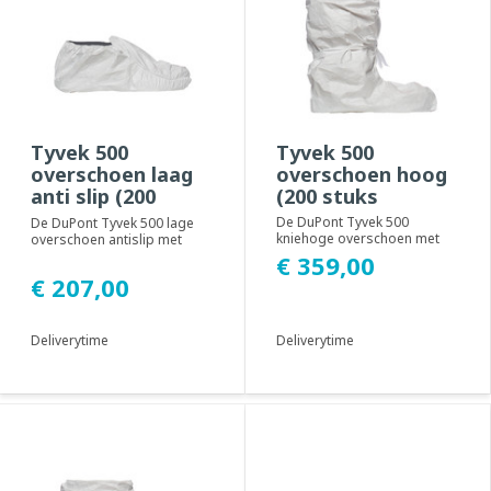
Tyvek 500
Tyvek 500
overschoen laag
overschoen hoog
anti slip (200
(200 stuks
stuks)
De DuPont Tyvek 500
De DuPont Tyvek 500 lage
kniehoge overschoen met
overschoen antislip met
elastische bovenband.
elastische enkel.
€ 359,00
Geadviseerd voor gebruik...
Geadviseerd voor gebrui...
€ 207,00
Deliverytime
Deliverytime