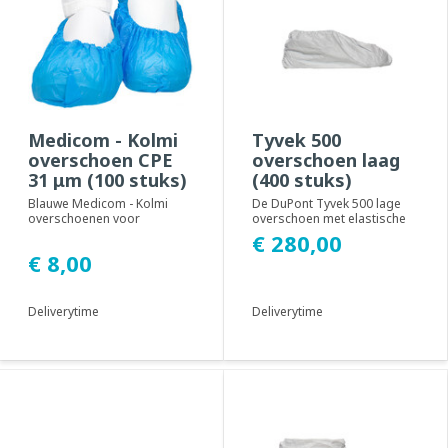
Medicom - Kolmi
Tyvek 500
overschoen CPE
overschoen laag
31 μm (100 stuks)
(400 stuks)
Blauwe Medicom - Kolmi
De DuPont Tyvek 500 lage
overschoenen voor
overschoen met elastische
eenmalig gebruik gemaakt
enkel. Geadviseerd voor
€ 280,00
van CPE (gechloreerd pol...
gebruik in clea...
€ 8,00
Deliverytime
Deliverytime