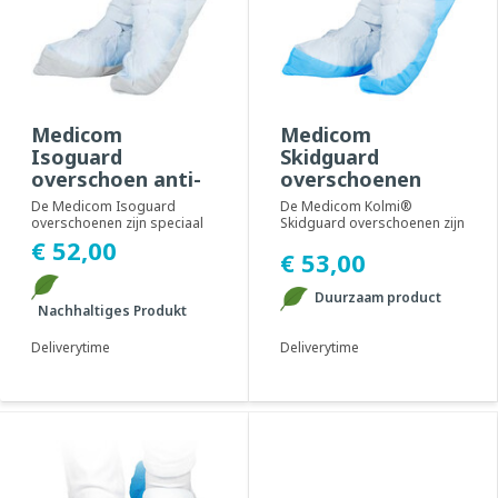
Medicom
Medicom
Isoguard
Skidguard
overschoen anti-
overschoenen
slip 80 µm (200
anti-slip 60 µm
De Medicom Isoguard
De Medicom Kolmi®
stuks)
(400 stuks)
overschoenen zijn speciaal
Skidguard overschoenen zijn
ontworpen om te voldoen
speciaal ontworpen om te
€ 52,00
€ 53,00
aan de hoge eisen v...
voldoen aan de hog...
Duurzaam product
Nachhaltiges Produkt
Deliverytime
Deliverytime