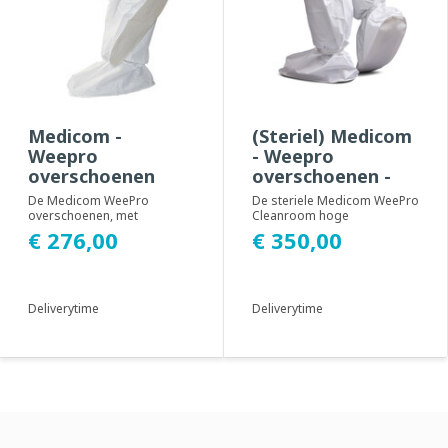
Medicom -
(Steriel) Medicom
Weepro
- Weepro
overschoenen
overschoenen -
(400 stuks)
100 paar
De Medicom WeePro
De steriele Medicom WeePro
overschoenen, met
Cleanroom hoge
referentiecode WL-CCE/AD-
overschoenen (Overboots)
€ 276,00
€ 350,00
00, zijn ontworpen om
met antislipzool bieden...
maximal...
Deliverytime
Deliverytime