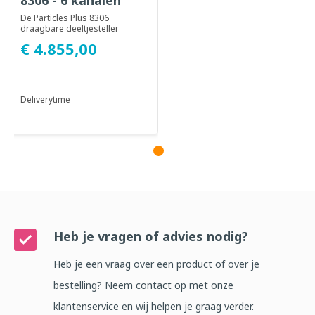
De Particles Plus 8306
draagbare deeltjesteller
meet deeltjes van 0,3 μm tot
€ 4.855,00
25,0 μm dia...
Deliverytime
Heb je vragen of advies nodig?
Heb je een vraag over een product of over je
bestelling? Neem contact op met onze
klantenservice en wij helpen je graag verder.