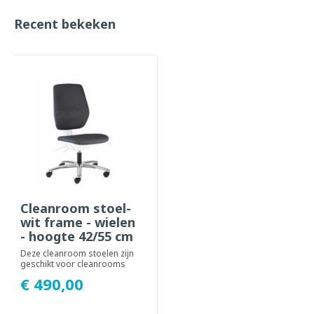
Recent bekeken
Cleanroom stoel-
wit frame - wielen
- hoogte 42/55 cm
(Pro)
Deze cleanroom stoelen zijn
geschikt voor cleanrooms
van ISO klasse 9 t/m 5 en
€ 490,00
kenmerken z...