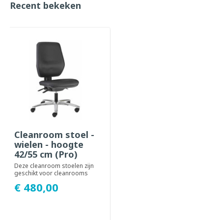
Recent bekeken
Cleanroom stoel -
wielen - hoogte
42/55 cm (Pro)
Deze cleanroom stoelen zijn
geschikt voor cleanrooms
van ISO klasse 9 t/m 6 en
€ 480,00
kenmerken z...