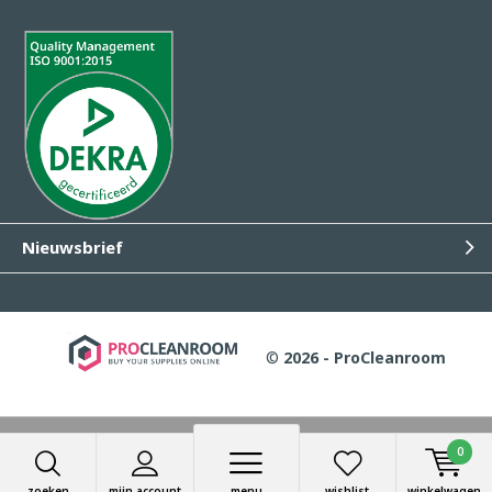
Nieuwsbrief
©
2026 - ProCleanroom
Wij slaan cookies op om onze website te verbeteren. Is dat
0
akkoord?
Ja
Nee
Meer over cookies »
zoeken
mijn account
menu
wishlist
winkelwagen