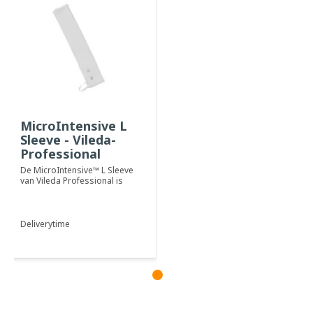
MicroIntensive L
Sleeve - Vileda-
Professional
De MicroIntensive™ L Sleeve
van Vileda Professional is
een hoogwaardige,
disposable micr...
Deliverytime