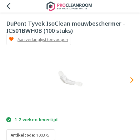
DuPont Tyvek IsoClean mouwbeschermer -
IC501BWH0B (100 stuks)
Aan verlanglijst toevoegen
1-2 weken levertijd
Artikelcode:
100375