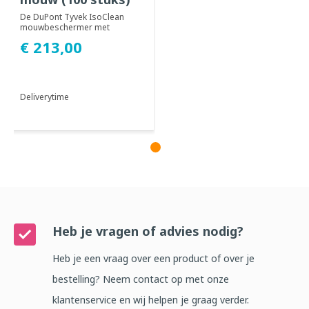
De DuPont Tyvek IsoClean
mouwbeschermer met
elastische opening en
€ 213,00
elastiek bij de elleboog...
Deliverytime
Heb je vragen of advies nodig?
Heb je een vraag over een product of over je
bestelling? Neem contact op met onze
klantenservice en wij helpen je graag verder.