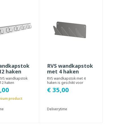
andkapstok
RVS wandkapstok
12 haken
met 4 haken
RVS wandkapstok
RVS wandkapstok met 4
 12 haken
haken is geschikt voor
n voor
gebruik in cleanroom
€ 35,00
,00
dige cleanroom
omgevingen. De lichtgewi...
...
ium product
ime
Deliverytime