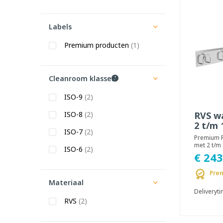
Labels
Premium producten
(1)
Cleanroom klassen
ISO-9
(2)
ISO-8
(2)
RVS w
2 t/m 
ISO-7
(2)
Premium 
met 2 t/m
ISO-6
(2)
ontworpe
€ 243
hoogwaar
omgevinge
Prem
Materiaal
Deliveryt
RVS
(2)