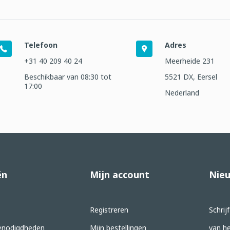
Telefoon
Adres
+31 40 209 40 24
Meerheide 231
Beschikbaar van 08:30 tot
5521 DX, Eersel
17:00
Nederland
ën
Mijn account
Nieu
Registreren
Schrij
nodigdheden
Mijn bestellingen
van he