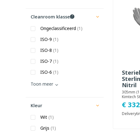
Cleanroom klassen
Ongeclassificeerd
(1)
ISO-9
(1)
ISO-8
(1)
ISO-7
(1)
Sterie
ISO-6
(1)
Sterli
Toon meer
Nitril
305mm (12"
Kimtech Ste
cleanroo
€ 332
Kleur
zijn voor 
Deliveryt
Wit
(1)
Grijs
(1)