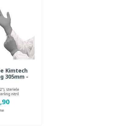
le Kimtech
ng 305mm -
), steriele
rling nitril
mhandschoenen
,90
eenmalig geb...
ime