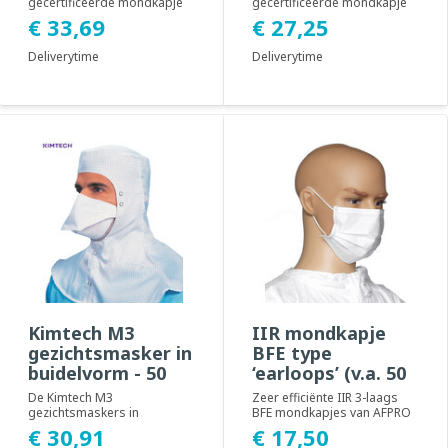
gecertificeerde mondkapje
gecertificeerde mondkapje
met headties (zachte
met ealoops zijn geschikt
€ 33,69
€ 27,25
bandjes) zijn geschikt t/m I...
t/m ISO klasse t/m 3 en...
Deliverytime
Deliverytime
Kimtech M3
IIR mondkapje
gezichtsmasker in
BFE type
buidelvorm - 50
‘earloops’ (v.a. 50
stuks
stuks)
De Kimtech M3
Zeer efficiënte IIR 3-laags
gezichtsmaskers in
BFE mondkapjes van AFPRO
buidelvorm met hoofdband
Filters, opgebouwd uit drie
€ 30,91
€ 17,50
zijn geschikt t/m ISO klasse
bescherm...