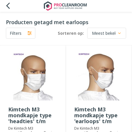
Producten getagd met earloops
Filters
Sorteren op:
Kimtech M3
Kimtech M3
mondkapje type
mondkapje type
'headties' t/m
'earloops' t/m
ISO-3
ISO-3
De Kimtech M3
De Kimtech M3