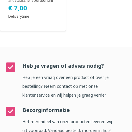
antistatische laboratorium
jas met boord. Geadviseerd
€ 7,00
voor gebruik in ...
Deliverytime
Heb je vragen of advies nodig?
Heb je een vraag over een product of over je
bestelling? Neem contact op met onze
klantenservice en wij helpen je graag verder.
Bezorginformatie
Het merendeel van onze producten leveren wij
uit voorraad. Vandaag besteld, morgen in huis!