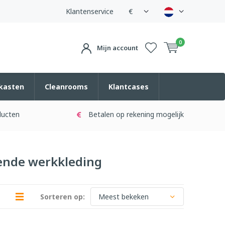
Klantenservice
€
0
Mijn account
kasten
Cleanrooms
Klantcases
ducten
Betalen op rekening mogelijk
ende werkkleding
Sorteren op: