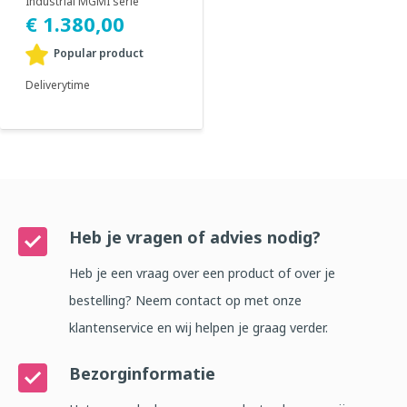
Industrial MGMI serie
bestaat uit een complete
€ 1.380,00
reeks cleanroom impuls se...
Popular product
Deliverytime
Heb je vragen of advies nodig?
Heb je een vraag over een product of over je
bestelling? Neem contact op met onze
klantenservice en wij helpen je graag verder.
Bezorginformatie