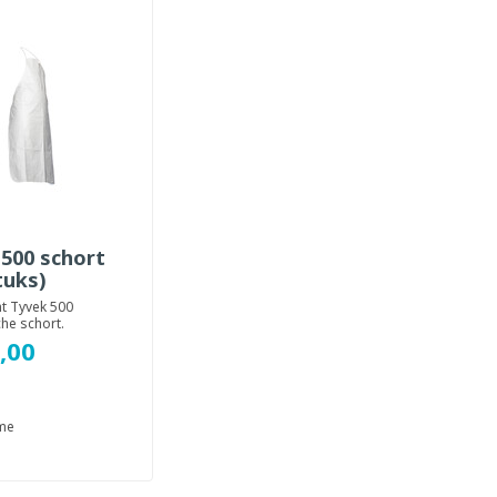
500 schort
tuks)
t Tyvek 500
che schort.
rd voor gebruik in
,00
 omgevinge...
ime