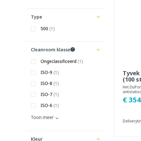
Type
500
(1)
Cleanroom klassen
Ongeclassificeerd
(1)
ISO-9
(1)
Tyvek 
(100 s
ISO-8
(1)
Het DuPon
antistatis
ISO-7
(1)
Geadvisee
€ 354
cleanroom
ISO-6
(1)
Toon meer
Deliveryt
Kleur