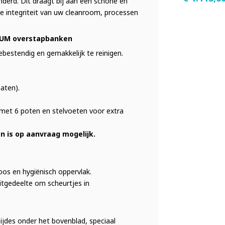
nderd. Dit draagt bij aan een schone en
e integriteit van uw cleanroom, processen
IUM overstapbanken
iebestendig en gemakkelijk te reinigen.
aten).
 met 6 poten en stelvoeten voor extra
 is op aanvraag mogelijk.
oos en hygiënisch oppervlak.
tgedeelte om scheurtjes in
jdes onder het bovenblad, speciaal