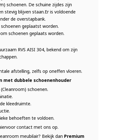
) schoenen. De schuine zijdes zijn
 stevig blijven staan.Er is voldoende
 onder de overstapbank.
 schoenen geplaatst worden.
oom schoenen geplaats worden.
duurzaam RVS AISI 304, bekend om zijn
schappen.
ale afstelling, zelfs op oneffen vloeren.
n met dubbele schoenenhouder
n (Cleanroom) schoenen.
inatie.
de kleedruimte.
ctie.
fieke behoeften te voldoen.
iervoor contact met ons op.
cleanroom meubilair? Bekijk dan
Premium