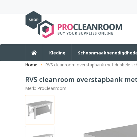
Kleding
Schoonmaakbenodigdhed
Home
RVS cleanroom overstapbank met dubbele s
RVS cleanroom overstapbank me
Merk:
ProCleanroom