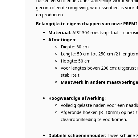
tussen verschillende zones aanzienlijk wordt vermi
gecontroleerde omgeving, wat essentieel is voor d
en producten.
Belangrijkste eigenschappen van onze PREM
Materiaal:
AISI 304 roestvrij staal – corros
Afmetingen:
Diepte: 60 cm.
Lengte: 50 cm tot 250 cm (21 lengtem
Hoogte: 50 cm
Voor lengtes boven 200 cm: uitgerust
stabiliteit.
Maatwerk in andere maatvoeringen
Hoogwaardige afwerking:
Volledig gelaste naden voor een naadl
Afgeronde hoeken (R=10mm) op het zi
cleanroomkleding te voorkomen.
Dubbele schoenenhouder:
Twee schuine zi