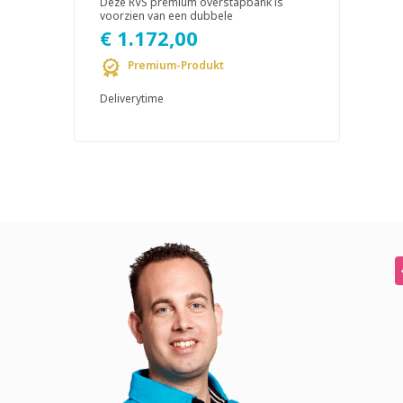
Deze RVS premium overstapbank is
voorzien van een dubbele
schoenenhouder en is vervaardig...
€ 1.172,00
Premium-Produkt
Deliverytime