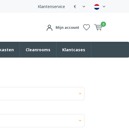
Klantenservice
€
0
Mijn account
kasten
Cleanrooms
Klantcases