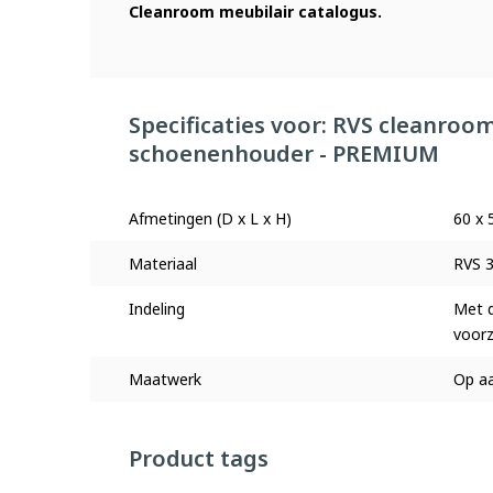
Cleanroom meubilair catalogus.
Specificaties voor: RVS cleanro
schoenenhouder - PREMIUM
Afmetingen (D x L x H)
60 x 
Materiaal
RVS 
Indeling
Met d
voorz
Maatwerk
Op aa
Product tags