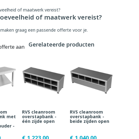
oeveelheid of maatwerk vereist?
 maken graag een passende offerte voor je.
Gerelateerde producten
offerte aan
oom
RVS cleanroom
RVS cleanroom
ank met
overstapbank -
overstapbank -
één zijde open
beide zijden open
uder -
0
€ 1.223,00
€ 1.040,00