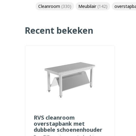
Cleanroom
(330)
Meubilair
(142)
overstapb
Recent bekeken
RVS cleanroom
overstapbank met
dubbele schoenenhouder
- PREMIUM