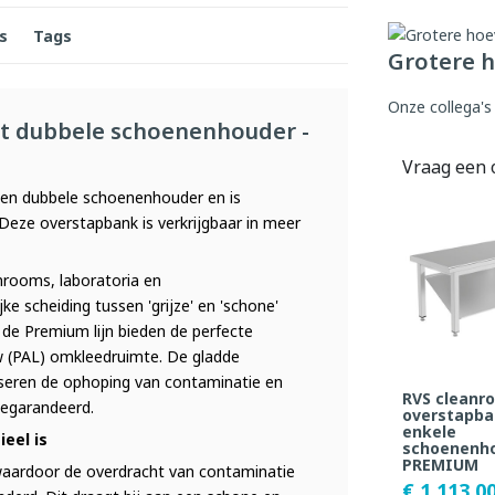
s
Tags
Grotere h
Onze collega's
t dubbele schoenenhouder -
Vraag een 
en dubbele schoenenhouder en is
Deze overstapbank is verkrijgbaar in meer
anrooms, laboratoria en
ke scheiding tussen 'grijze' en 'schone'
 de Premium lijn bieden de perfecte
uw (PAL) omkleedruimte. De gladde
iseren de ophoping van contaminatie en
RVS cleanr
gegarandeerd.
overstapb
enkele
eel is
schoenenho
PREMIUM
 waardoor de overdracht van contaminatie
€ 1.113,0