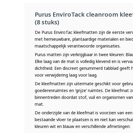
Purus EnviroTack cleanroom klee
(8 stuks)
De Purus EnviroTac kleefmatten zijn de eerste verv
met hernieuwbare, plantaardige materialen en biede
maatschappelijk verantwoorde organisaties.
Purus matten zijn verkrijgbaar in twee kleuren: Bla
Elke laag van de mat is volledig klevend en is verv
dichtheid. Een discreet genummerd tabblad geeft h
voor verwijdering laag voor laag.
De kleefmatten zijn uitermate geschikt voor gebru
goederenruimtes en ‘grijze’ ruimtes. De kleefmat z
binnentreden doordat stof, vuil en organismen van 
mat.
De onderzijde van de kleefmat is voorzien van ee
bestaande vloer te plaatsen is en niet kan verschui
kleuren wit en blauw en verschillende afmetingen: