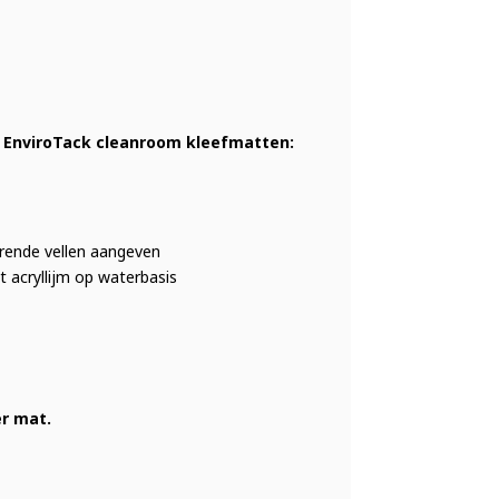
s EnviroTack cleanroom kleefmatten:
rende vellen aangeven
t acryllijm op waterbasis
er mat.