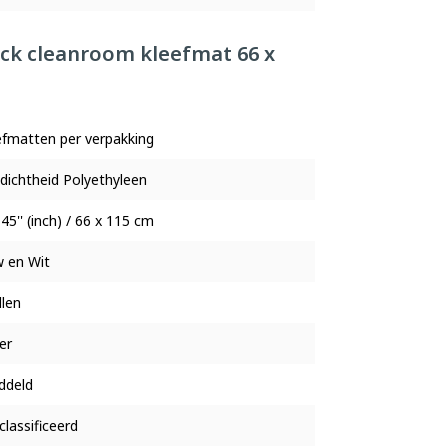
Tack cleanroom kleefmat 66 x
efmatten per verpakking
dichtheid Polyethyleen
x 45'' (inch) / 66 x 115 cm
 en Wit
llen
er
ddeld
lassificeerd