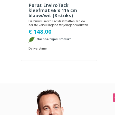
Purus EnviroTack
kleefmat 66 x 115 cm
blauw/wit (8 stuks)
De Purus EnviroTac kleefmatten zijn de
eerste vervuilingsbestrijdingsproducten
ter wereld ...
€ 148,00
Nachhaltiges Produkt
Deliverytime