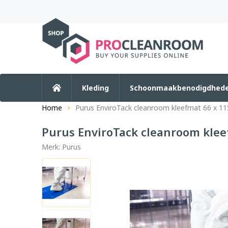
Kleding
Schoonmaakbenodigdhed
Home
Purus EnviroTack cleanroom kleefmat 66 x 11
Purus EnviroTack cleanroom klee
Merk:
Purus