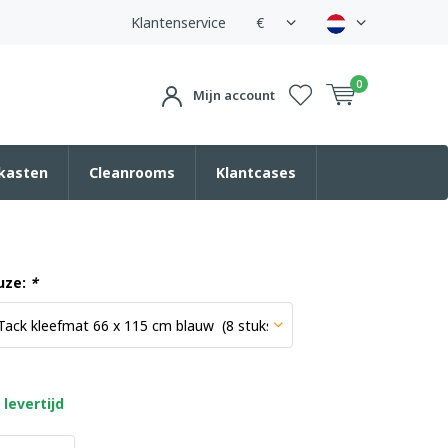
Klantenservice
€
0
Mijn account
kasten
Cleanrooms
Klantcases
uze:
*
levertijd