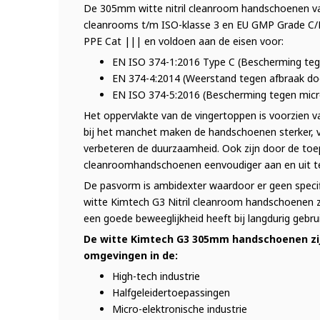
De 305mm witte nitril cleanroom handschoenen van
cleanrooms t/m ISO-klasse 3 en EU GMP Grade C/D.
PPE Cat ||| en voldoen aan de eisen voor:
EN ISO 374-1:2016 Type C (Bescherming teg
EN 374-4:2014 (Weerstand tegen afbraak do
EN ISO 374-5:2016 (Bescherming tegen micr
Het oppervlakte van de vingertoppen is voorzien va
bij het manchet maken de handschoenen sterker, v
verbeteren de duurzaamheid. Ook zijn door de to
cleanroomhandschoenen eenvoudiger aan en uit te
De pasvorm is ambidexter waardoor er geen specifi
witte Kimtech G3 Nitril cleanroom handschoenen z
een goede beweeglijkheid heeft bij langdurig gebrui
De witte Kimtech G3 305mm handschoenen
z
omgevingen in de:
High-tech industrie
Halfgeleidertoepassingen
Micro-elektronische industrie