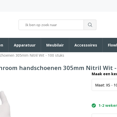
en
Apparatuur
Meubilair
Accessoires
Flow
choenen 305mm Nitril Wit - 100 stuks
anroom handschoenen 305mm Nitril Wit -
Maak een ke
1-2 weken