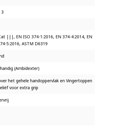
 3
at |||, EN ISO 374-1:2016, EN 374-4:2014, EN
374-5:2016, ASTM D6319
nd
handig (Ambidexter)
over het gehele handoppervlak en Vingertoppen
eliëf voor extra grip
rvrij