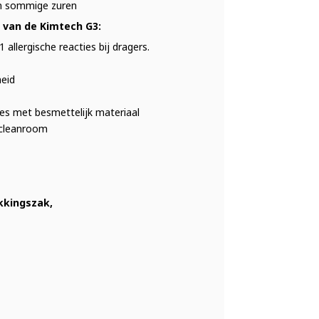
en sommige zuren
 van de Kimtech G3:
allergische reacties bij dragers.
heid
ties met besmettelijk materiaal
 cleanroom
kkingszak,