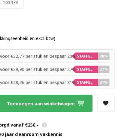
:
103479
akkingseenheid en excl. btw)
voor €32,77 per stuk en bespaar 20%
STAFFEL
20%
voor €29,90 per stuk en bespaar 27%
STAFFEL
27%
voor €28,26 per stuk en bespaar 31%
STAFFEL
31%
Toevoegen aan winkelwagen
orgd vanaf €250,-
20 jaar cleanroom vakkennis