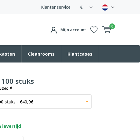
Klantenservice
€
0
Mijn account
kasten
Cleanrooms
Klantcases
 100 stuks
uze:
*
 levertijd