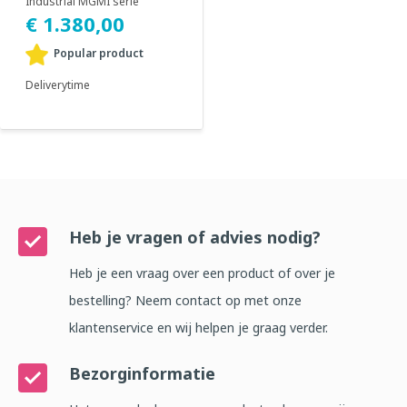
Industrial MGMI serie
bestaat uit een complete
€ 1.380,00
reeks cleanroom impuls se...
Popular product
Deliverytime
Heb je vragen of advies nodig?
Heb je een vraag over een product of over je
bestelling? Neem contact op met onze
klantenservice en wij helpen je graag verder.
Bezorginformatie