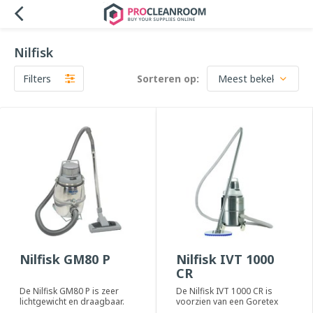
Nilfisk
Filters
Sorteren op:
Nilfisk GM80 P
Nilfisk IVT 1000
CR
De Nilfisk GM80 P is zeer
De Nilfisk IVT 1000 CR is
lichtgewicht en draagbaar.
voorzien van een Goretex
Het unieke mulit-stage
hoofdfilter en een ULPA-15