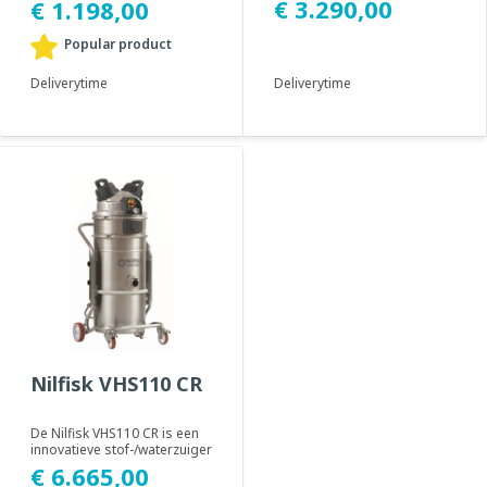
€ 3.290,00
€ 1.198,00
filtratiesyste...
uitblaasfilt...
Popular product
Deliverytime
Deliverytime
Nilfisk VHS110 CR
De Nilfisk VHS110 CR is een
innovatieve stof-/waterzuiger
voor cleanrooms,
€ 6.665,00
ontworpen volge...