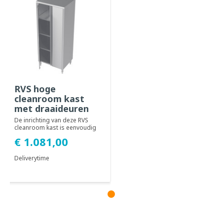
RVS hoge
cleanroom kast
met draaideuren
De inrichting van deze RVS
cleanroom kast is eenvoudig
zelf te wijzigen, middels
€ 1.081,00
éénvoud...
Deliverytime