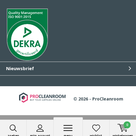
Nieuwsbrief
©
2026 - ProCleanroom
Wij slaan cookies op om onze website te verbeteren. Is dat
0
akkoord?
Ja
Nee
Meer over cookies »
zoeken
mijn account
menu
wishlist
winkelwagen