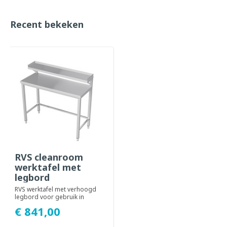
Recent bekeken
RVS cleanroom
werktafel met
legbord
RVS werktafel met verhoogd
legbord voor gebruik in
cleanrooms en andere
€ 841,00
gecontroleerde omg...