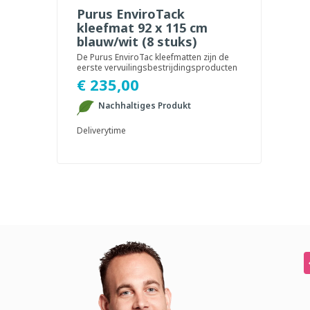
Purus EnviroTack
kleefmat 92 x 115 cm
blauw/wit (8 stuks)
De Purus EnviroTac kleefmatten zijn de
eerste vervuilingsbestrijdingsproducten
ter wereld ...
€ 235,00
Nachhaltiges Produkt
Deliverytime