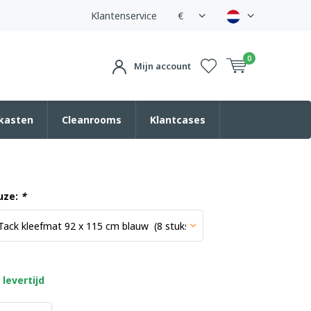
Klantenservice
€
0
Mijn account
kasten
Cleanrooms
Klantcases
uze:
*
levertijd