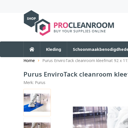
Kleding
Schoonmaakbenodigdhed
Home
Purus EnviroTack cleanroom kleefmat 92 x 11
Purus EnviroTack cleanroom klee
Merk:
Purus