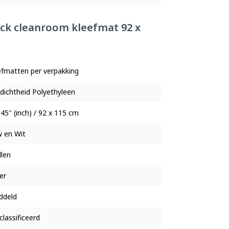
Tack cleanroom kleefmat 92 x
efmatten per verpakking
dichtheid Polyethyleen
 45'' (inch) / 92 x 115 cm
 en Wit
llen
er
ddeld
lassificeerd