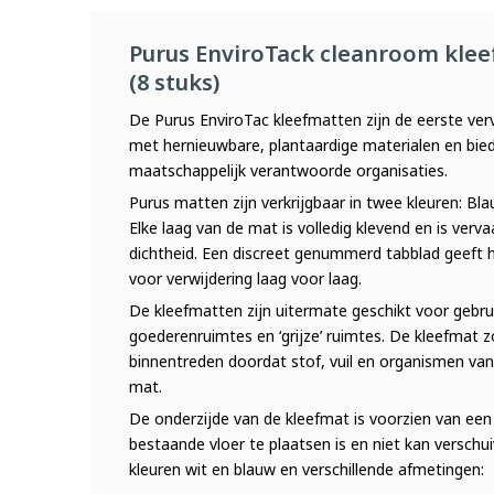
Purus EnviroTack cleanroom klee
(8 stuks)
De Purus EnviroTac kleefmatten zijn de eerste verv
met hernieuwbare, plantaardige materialen en biede
maatschappelijk verantwoorde organisaties.
Purus matten zijn verkrijgbaar in twee kleuren: Bla
Elke laag van de mat is volledig klevend en is verv
dichtheid. Een discreet genummerd tabblad geeft h
voor verwijdering laag voor laag.
De kleefmatten zijn uitermate geschikt voor gebru
goederenruimtes en ‘grijze’ ruimtes. De kleefmat z
binnentreden doordat stof, vuil en organismen van 
mat.
De onderzijde van de kleefmat is voorzien van ee
bestaande vloer te plaatsen is en niet kan verschui
kleuren wit en blauw en verschillende afmetingen: