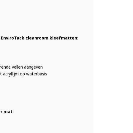
s EnviroTack cleanroom kleefmatten:
rende vellen aangeven
t acryllijm op waterbasis
er mat.