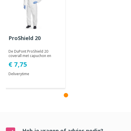
ProShield 20
De DuPont ProShield 20
coverall met capuchon en
rits is gemaakt van SMS
€ 7,75
polypropyleen. De ...
Deliverytime
Heb je vragen of advies nodig?