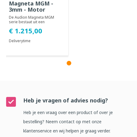
Magneta MGM -
3mm - Motor
De Audion Magneta MGM
serie bestaat uit een
complete reeks cleanroom
€ 1.215,00
impuls sealers inclus...
Deliverytime
Heb je vragen of advies nodig?
Heb je een vraag over een product of over je
bestelling? Neem contact op met onze
klantenservice en wij helpen je graag verder.